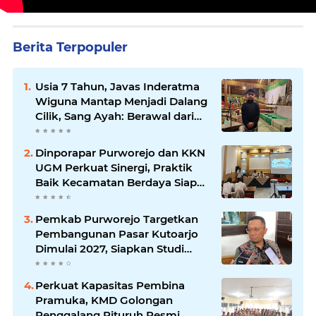
Berita Terpopuler
Usia 7 Tahun, Javas Inderatma
Wiguna Mantap Menjadi Dalang
Cilik, Sang Ayah: Berawal dari
Menonton Wayang di YouTube
Dinporapar Purworejo dan KKN
UGM Perkuat Sinergi, Praktik
Baik Kecamatan Berdaya Siap
Direplikasi
Pemkab Purworejo Targetkan
Pembangunan Pasar Kutoarjo
Dimulai 2027, Siapkan Studi
Kelayakan hingga DED
Perkuat Kapasitas Pembina
Pramuka, KMD Golongan
Penggalang Pituruh Resmi