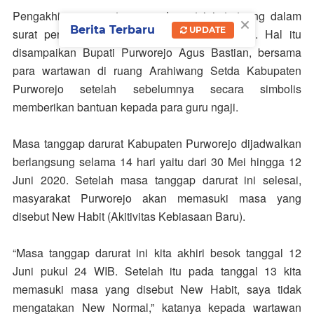
Pengakhiran masa tanggap darurat ini, tertuang dalam
×
Berita Terbaru
UPDATE
surat pernyataan bupati no: 443.1/4.316/2020. Hal itu
disampaikan Bupati Purworejo Agus Bastian, bersama
para wartawan di ruang Arahiwang Setda Kabupaten
Purworejo setelah sebelumnya secara simbolis
memberikan bantuan kepada para guru ngaji.
Masa tanggap darurat Kabupaten Purworejo dijadwalkan
berlangsung selama 14 hari yaitu dari 30 Mei hingga 12
Juni 2020. Setelah masa tanggap darurat ini selesai,
masyarakat Purworejo akan memasuki masa yang
disebut New Habit (Akitivitas Kebiasaan Baru).
“Masa tanggap darurat ini kita akhiri besok tanggal 12
Juni pukul 24 WIB. Setelah itu pada tanggal 13 kita
memasuki masa yang disebut New Habit, saya tidak
mengatakan New Normal,” katanya kepada wartawan