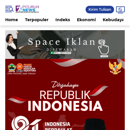
Kirim Tulisan
Home
Terpopuler
Indeks
Ekonomi
Kebudayaan