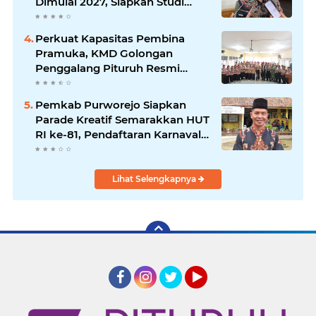
Dimulai 2027, Siapkan Studi
Kelayakan hingga DED
Perkuat Kapasitas Pembina
Pramuka, KMD Golongan
Penggalang Pituruh Resmi
Dimulai
Pemkab Purworejo Siapkan
Parade Kreatif Semarakkan HUT
RI ke-81, Pendaftaran Karnaval
Resmi Dibuka
Lihat Selengkapnya
Facebook
Instagram
Twitter
YouTube