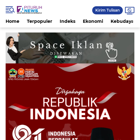
Kirim Tulisan
Home
Terpopuler
Indeks
Ekonomi
Kebudayaan