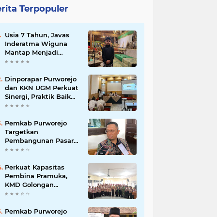
rita Terpopuler
Usia 7 Tahun, Javas
Inderatma Wiguna
Mantap Menjadi
Dalang Cilik, Sang
Ayah: Berawal dari
Menonton Wayang di
Dinporapar Purworejo
YouTube
dan KKN UGM Perkuat
Sinergi, Praktik Baik
Kecamatan Berdaya
Siap Direplikasi
Pemkab Purworejo
Targetkan
Pembangunan Pasar
Kutoarjo Dimulai 2027,
Siapkan Studi
Kelayakan hingga
Perkuat Kapasitas
DED
Pembina Pramuka,
KMD Golongan
Penggalang Pituruh
Resmi Dimulai
Pemkab Purworejo