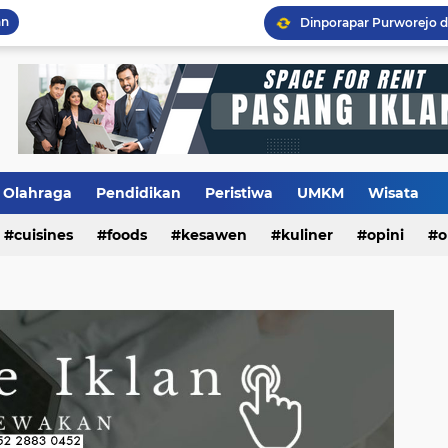
an
Flashback Program PITU
Olahraga
Pendidikan
Peristiwa
UMKM
Wisata
cuisines
foods
kesawen
kuliner
opini
o
m