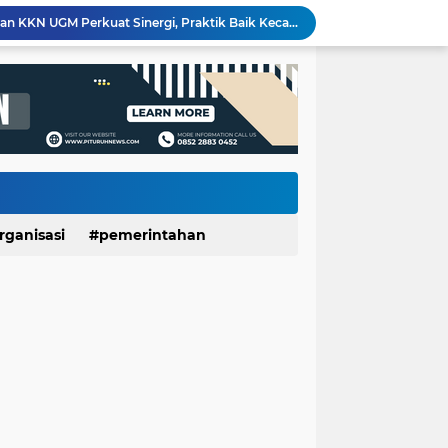
Dinporapar Purworejo dan KKN UGM Perkuat Sinergi, Praktik Baik Kecamatan Berdaya Siap Direplikasi
Usia 7 Tahun, Javas Inderatma Wiguna Mantap Menjadi Dalang Cilik, Sang Ayah: Berawal dari Menonton Wayang di YouTube
LUNGAN Yuli–Dion: Sejauh Mana Realisasinya?
Expo HUT ke-61 Yonif 412/BES Purworejo 2026 Resmi Dibuka, Pererat Sinergi TNI dan Masyarakat Lewat Beragam Hiburan
Wartawan Senior Purworejo Bambang Yoso Tutup Usia, Kepergiannya Tinggalkan Duka Mendalam
Layanan Cathlab Resmi Beroperasi di RSUD dr Tjitrowardojo, Pasien Jantung Purworejo Kini Tak Perlu Jauh Berobat
Sidang Gugatan dan Eksekusi Dijadwalkan Bersamaan, Pemkab Purworejo Minta PN Tunda Eksekusi Ponpes Minhajut Tholibin
Sate Kambing Muda Mbak Indah, Sajikan Kelezatan Khas dengan Daging Empuk dan Bumbu Meresap
Pemerintah Daerah dan Umat Kristiani Perkuat Semangat Toleransi Melalui Pembinaan Persekutuan Doa di Pituruh
rganisasi
pemerintahan
Rembugan Bocah Purworejo 2026: Suara Anak Menggema, Dorong Kebijakan yang Lebih Ramah Anak