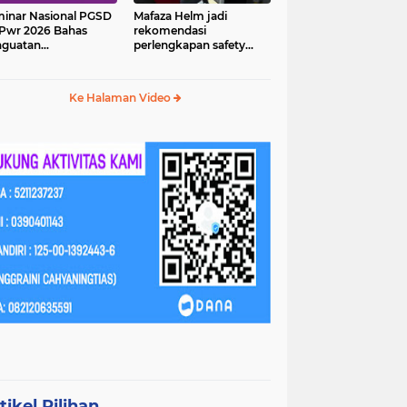
inar Nasional PGSD
Mafaza Helm jadi
Pwr 2026 Bahas
rekomendasi
nguatan
perlengkapan safety
erampilan Abad 21
wajib untuk
perjalananmu!
Ke Halaman Video
tikel Pilihan