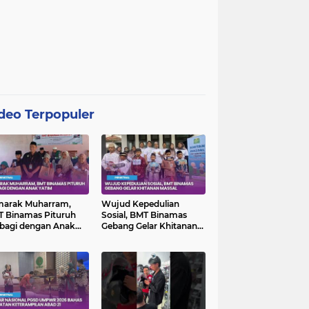
deo Terpopuler
marak Muharram,
Wujud Kepedulian
 Binamas Pituruh
Sosial, BMT Binamas
bagi dengan Anak
Gebang Gelar Khitanan
im
Massal