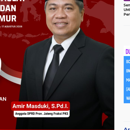
Sem
UM
Pe
Ket
Ar