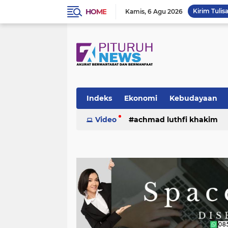
HOME
Kirim Tulis
Kamis
6 Agu 2026
Indeks
Ekonomi
Kebudayaan
Video
achmad luthfi khakim
politik
puisi
sosok
umk