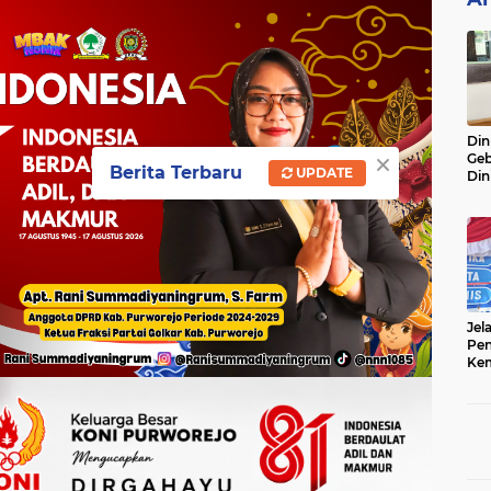
Din
×
Geb
Berita Terbaru
UPDATE
Din
Do
Ge
Lok
Jel
Pen
Kem
Sep
Ter
Onl