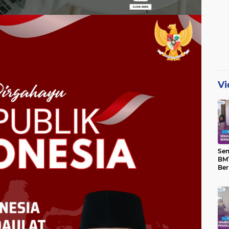
Vi
Se
BMT
Ber
Yat