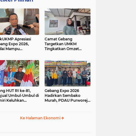
kUKMP Apresiasi
Camat Gebang
ang Expo 2026,
Targetkan UMKM
ilai Mampu
Tingkatkan Omzet
ngkrak UMKM dan
Lewat Gebang Expo
rakkan Ekonomi
2026
al
ang HUT RI ke-81,
Gebang Expo 2026
jual Umbul-Umbul di
Hadirkan Sembako
iri Keluhkan
Murah, PDAU Purworejo
inya Pembeli,
Perkuat Upaya
gerus Penjualan
Pengendalian Inflasi
ine
Daerah
Ke Halaman Ekonomi