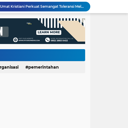
Rembugan Bocah Purworejo 2026: Suara Anak Menggema, Dorong Kebijakan yang Lebih Ramah Anak
Dinporapar Purworejo dan KKN UGM Perkuat Sinergi, Praktik Baik Kecamatan Berdaya Siap Direplikasi
Usia 7 Tahun, Javas Inderatma Wiguna Mantap Menjadi Dalang Cilik, Sang Ayah: Berawal dari Menonton Wayang di YouTube
LUNGAN Yuli–Dion: Sejauh Mana Realisasinya?
Expo HUT ke-61 Yonif 412/BES Purworejo 2026 Resmi Dibuka, Pererat Sinergi TNI dan Masyarakat Lewat Beragam Hiburan
Wartawan Senior Purworejo Bambang Yoso Tutup Usia, Kepergiannya Tinggalkan Duka Mendalam
Layanan Cathlab Resmi Beroperasi di RSUD dr Tjitrowardojo, Pasien Jantung Purworejo Kini Tak Perlu Jauh Berobat
Sidang Gugatan dan Eksekusi Dijadwalkan Bersamaan, Pemkab Purworejo Minta PN Tunda Eksekusi Ponpes Minhajut Tholibin
Sate Kambing Muda Mbak Indah, Sajikan Kelezatan Khas dengan Daging Empuk dan Bumbu Meresap
rganisasi
pemerintahan
Pemerintah Daerah dan Umat Kristiani Perkuat Semangat Toleransi Melalui Pembinaan Persekutuan Doa di Pituruh