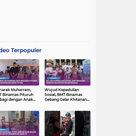
deo Terpopuler
marak Muharram,
Wujud Kepedulian
 Binamas Pituruh
Sosial, BMT Binamas
bagi dengan Anak
Gebang Gelar Khitanan
im
Massal