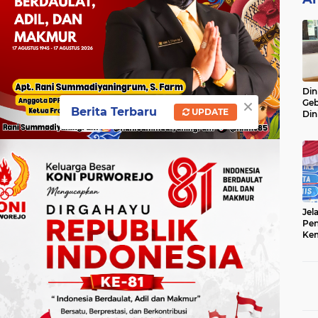
Din
×
Geb
Berita Terbaru
UPDATE
Din
Do
Ge
Lok
Jel
Pen
Kem
Sep
Ter
Onl