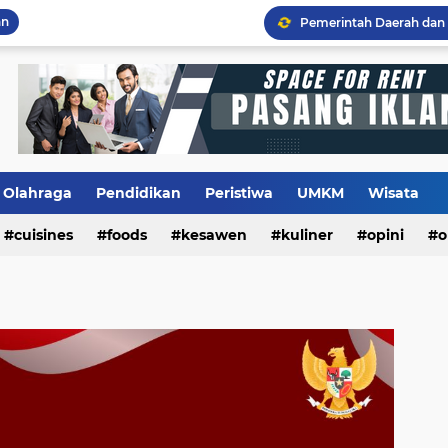
an
Flashback Program PITU
Olahraga
Pendidikan
Peristiwa
UMKM
Wisata
cuisines
foods
kesawen
kuliner
opini
o
m