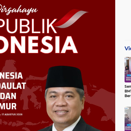
Vi
Se
BMT
Ber
Yat