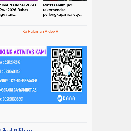
inar Nasional PGSD
Mafaza Helm jadi
Pwr 2026 Bahas
rekomendasi
nguatan
perlengkapan safety
erampilan Abad 21
wajib untuk
perjalananmu!
Ke Halaman Video
tikel Pilihan