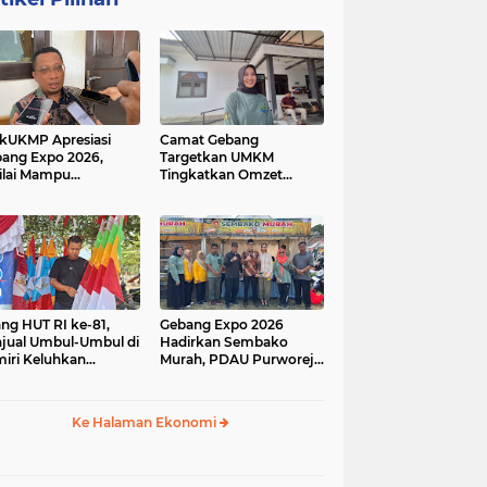
kUKMP Apresiasi
Camat Gebang
ang Expo 2026,
Targetkan UMKM
ilai Mampu
Tingkatkan Omzet
ngkrak UMKM dan
Lewat Gebang Expo
rakkan Ekonomi
2026
al
ang HUT RI ke-81,
Gebang Expo 2026
jual Umbul-Umbul di
Hadirkan Sembako
iri Keluhkan
Murah, PDAU Purworejo
inya Pembeli,
Perkuat Upaya
gerus Penjualan
Pengendalian Inflasi
ine
Daerah
Ke Halaman Ekonomi