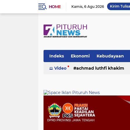
HOME
Kirim Tulis
Kamis
6 Agu 2026
Indeks
Ekonomi
Kebudayaan
Video
achmad luthfi khakim
politik
puisi
sosok
umk