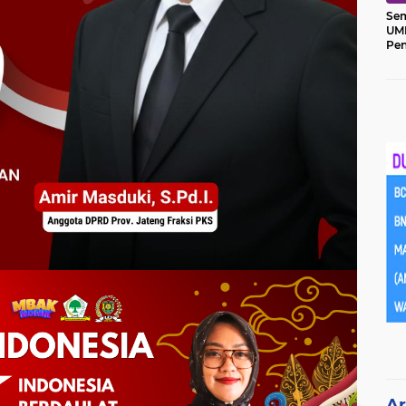
Sem
UM
Pe
Ket
Ar