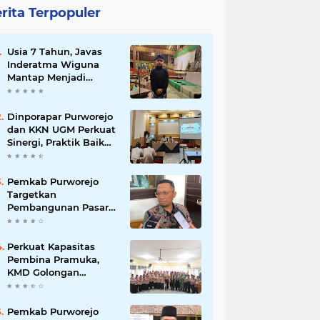
rita Terpopuler
Usia 7 Tahun, Javas
Inderatma Wiguna
Mantap Menjadi
Dalang Cilik, Sang
Ayah: Berawal dari
Menonton Wayang di
Dinporapar Purworejo
YouTube
dan KKN UGM Perkuat
Sinergi, Praktik Baik
Kecamatan Berdaya
Siap Direplikasi
Pemkab Purworejo
Targetkan
Pembangunan Pasar
Kutoarjo Dimulai 2027,
Siapkan Studi
Kelayakan hingga
Perkuat Kapasitas
DED
Pembina Pramuka,
KMD Golongan
Penggalang Pituruh
Resmi Dimulai
Pemkab Purworejo