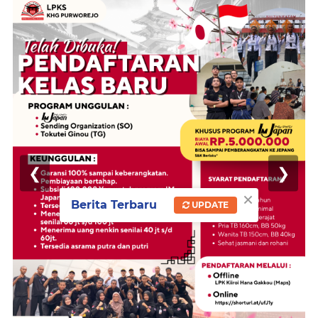
❮
❯
×
Berita Terbaru
UPDATE