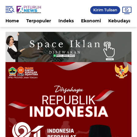
Kirim Tulisan
Home
Terpopuler
Indeks
Ekonomi
Kebudayaan