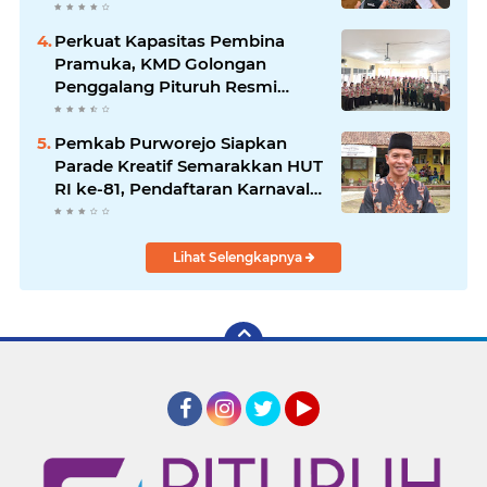
Kelayakan hingga DED
Perkuat Kapasitas Pembina
Pramuka, KMD Golongan
Penggalang Pituruh Resmi
Dimulai
Pemkab Purworejo Siapkan
Parade Kreatif Semarakkan HUT
RI ke-81, Pendaftaran Karnaval
Resmi Dibuka
Lihat Selengkapnya
Facebook
Instagram
Twitter
YouTube