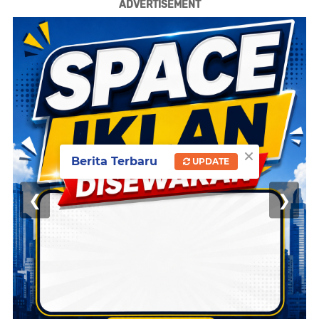
ADVERTISEMENT
×
Berita Terbaru
UPDATE
❮
❯