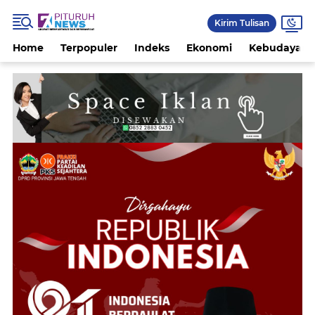
Kirim Tulisan
Home
Terpopuler
Indeks
Ekonomi
Kebudayaan