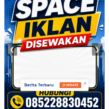
❮
❯
×
Berita Terbaru
UPDATE