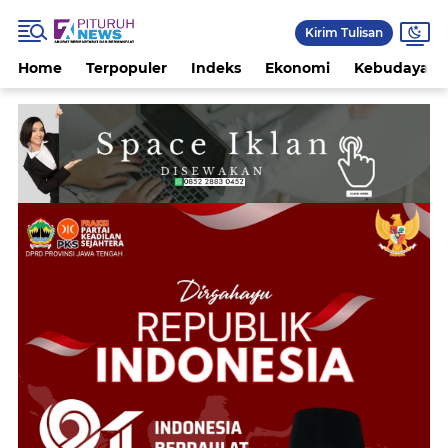
Kirim Tulisan
Home
Terpopuler
Indeks
Ekonomi
Kebudayaan