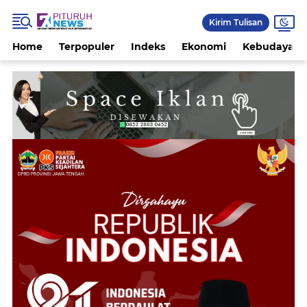
Kirim Tulisan
Home
Terpopuler
Indeks
Ekonomi
Kebudayaan