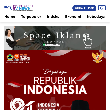
Kirim Tulisan
Home
Terpopuler
Indeks
Ekonomi
Kebudayaan