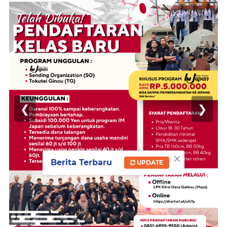
❮
❯
×
Berita Terbaru
UPDATE