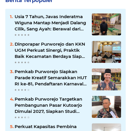
Berita Terpopuler
Usia 7 Tahun, Javas Inderatma
Wiguna Mantap Menjadi Dalang
Cilik, Sang Ayah: Berawal dari
Menonton Wayang di YouTube
Dinporapar Purworejo dan KKN
UGM Perkuat Sinergi, Praktik
Baik Kecamatan Berdaya Siap
Direplikasi
Pemkab Purworejo Siapkan
Parade Kreatif Semarakkan HUT
RI ke-81, Pendaftaran Karnaval
Resmi Dibuka
Pemkab Purworejo Targetkan
Pembangunan Pasar Kutoarjo
Dimulai 2027, Siapkan Studi
Kelayakan hingga DED
Perkuat Kapasitas Pembina