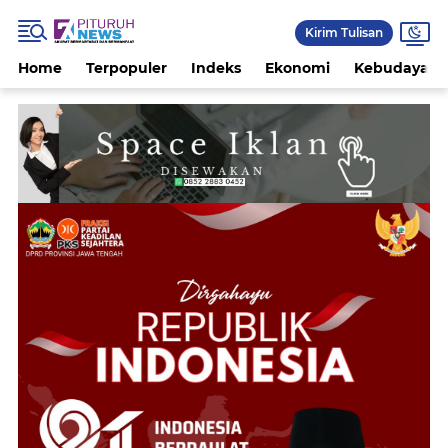
Kirim Tulisan
Home
Terpopuler
Indeks
Ekonomi
Kebudayaan