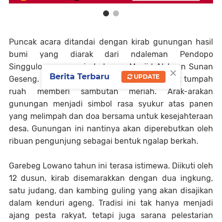
Puncak acara ditandai dengan kirab gunungan hasil
bumi yang diarak dari ndaleman Pendopo
Singgulopuro menuju halaman Masjid Al-Iman Sunan
×
Berita Terbaru
UPDATE
Geseng. Di sepanjang rute kirab, masyarakat tumpah
ruah memberi sambutan meriah. Arak-arakan
gunungan menjadi simbol rasa syukur atas panen
yang melimpah dan doa bersama untuk kesejahteraan
desa. Gunungan ini nantinya akan diperebutkan oleh
ribuan pengunjung sebagai bentuk ngalap berkah.
Garebeg Lowano tahun ini terasa istimewa. Diikuti oleh
12 dusun, kirab disemarakkan dengan dua ingkung,
satu judang, dan kambing guling yang akan disajikan
dalam kenduri ageng. Tradisi ini tak hanya menjadi
ajang pesta rakyat, tetapi juga sarana pelestarian