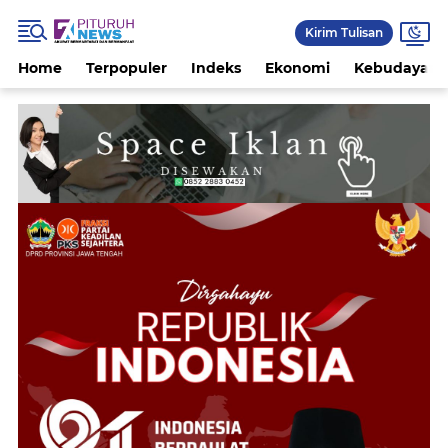
Kirim Tulisan
Home
Terpopuler
Indeks
Ekonomi
Kebudayaan