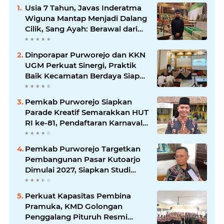
Usia 7 Tahun, Javas Inderatma
Wiguna Mantap Menjadi Dalang
Cilik, Sang Ayah: Berawal dari
Menonton Wayang di YouTube
Dinporapar Purworejo dan KKN
UGM Perkuat Sinergi, Praktik
Baik Kecamatan Berdaya Siap
Direplikasi
Pemkab Purworejo Siapkan
Parade Kreatif Semarakkan HUT
RI ke-81, Pendaftaran Karnaval
Resmi Dibuka
Pemkab Purworejo Targetkan
Pembangunan Pasar Kutoarjo
Dimulai 2027, Siapkan Studi
Kelayakan hingga DED
Perkuat Kapasitas Pembina
Pramuka, KMD Golongan
Penggalang Pituruh Resmi