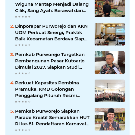
Wiguna Mantap Menjadi Dalang
Cilik, Sang Ayah: Berawal dari
Menonton Wayang di YouTube
Dinporapar Purworejo dan KKN
UGM Perkuat Sinergi, Praktik
Baik Kecamatan Berdaya Siap
Direplikasi
Pemkab Purworejo Targetkan
Pembangunan Pasar Kutoarjo
Dimulai 2027, Siapkan Studi
Kelayakan hingga DED
Perkuat Kapasitas Pembina
Pramuka, KMD Golongan
Penggalang Pituruh Resmi
Dimulai
Pemkab Purworejo Siapkan
Parade Kreatif Semarakkan HUT
RI ke-81, Pendaftaran Karnaval
Resmi Dibuka