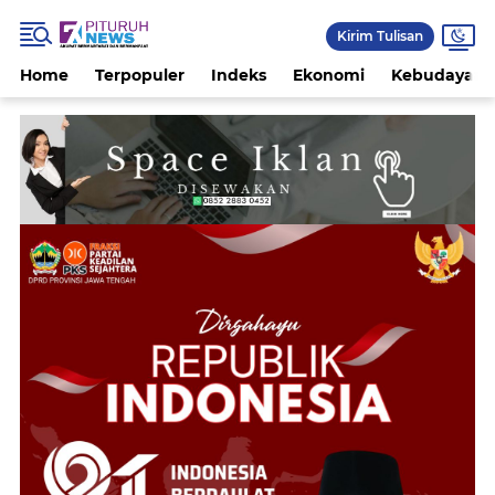
Kirim Tulisan
Home
Terpopuler
Indeks
Ekonomi
Kebudayaan