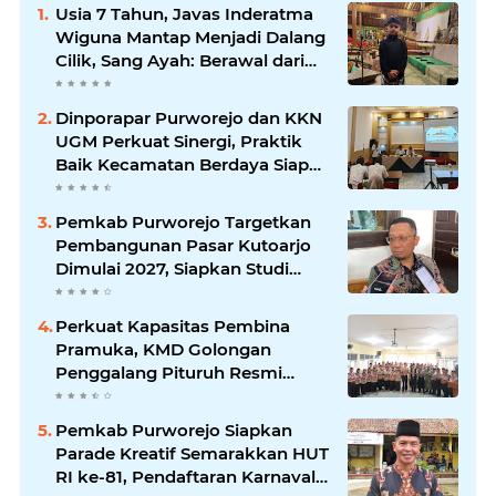
Usia 7 Tahun, Javas Inderatma
Wiguna Mantap Menjadi Dalang
Cilik, Sang Ayah: Berawal dari
Menonton Wayang di YouTube
Dinporapar Purworejo dan KKN
UGM Perkuat Sinergi, Praktik
Baik Kecamatan Berdaya Siap
Direplikasi
Pemkab Purworejo Targetkan
Pembangunan Pasar Kutoarjo
Dimulai 2027, Siapkan Studi
Kelayakan hingga DED
Perkuat Kapasitas Pembina
Pramuka, KMD Golongan
Penggalang Pituruh Resmi
Dimulai
Pemkab Purworejo Siapkan
Parade Kreatif Semarakkan HUT
RI ke-81, Pendaftaran Karnaval