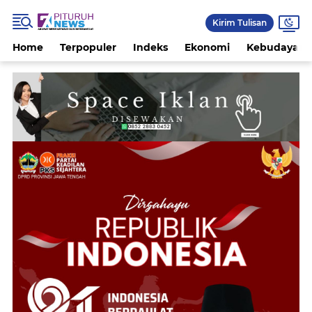
Kirim Tulisan
Home
Terpopuler
Indeks
Ekonomi
Kebudayaan