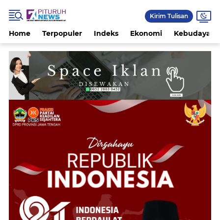
Kirim Tulisan
Home
Terpopuler
Indeks
Ekonomi
Kebudayaan