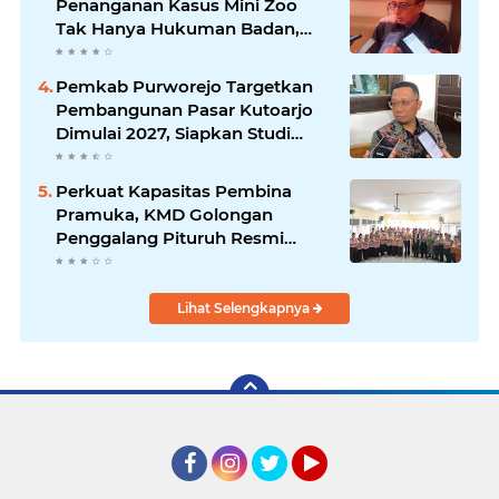
Penanganan Kasus Mini Zoo
Tak Hanya Hukuman Badan,
Fokus Utama Pemulihan
Kerugian Negara Rp6,5 Miliar
Pemkab Purworejo Targetkan
Pembangunan Pasar Kutoarjo
Dimulai 2027, Siapkan Studi
Kelayakan hingga DED
Perkuat Kapasitas Pembina
Pramuka, KMD Golongan
Penggalang Pituruh Resmi
Dimulai
Lihat Selengkapnya
Facebook
Instagram
Twitter
YouTube