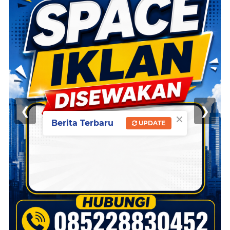
❮
❯
×
Berita Terbaru
UPDATE