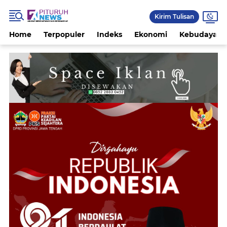
Kirim Tulisan
Home
Terpopuler
Indeks
Ekonomi
Kebudayaan