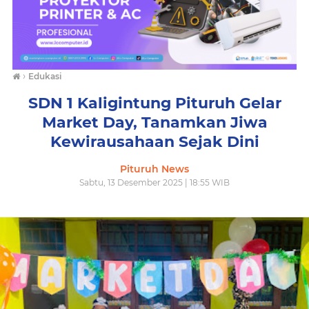
›
Edukasi
SDN 1 Kaligintung Pituruh Gelar
Market Day, Tanamkan Jiwa
Kewirausahaan Sejak Dini
Pituruh News
Sabtu, 13 Desember 2025 | 18:55 WIB