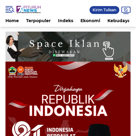
Kirim Tulisan
Home
Terpopuler
Indeks
Ekonomi
Kebudayaan