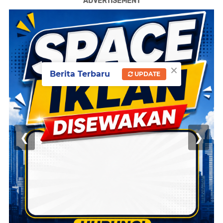
ADVERTISEMENT
×
Berita Terbaru
UPDATE
❮
❯