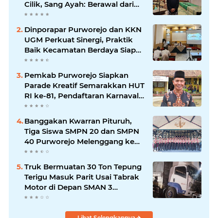
Cilik, Sang Ayah: Berawal dari
Menonton Wayang di YouTube
Dinporapar Purworejo dan KKN
UGM Perkuat Sinergi, Praktik
Baik Kecamatan Berdaya Siap
Direplikasi
Pemkab Purworejo Siapkan
Parade Kreatif Semarakkan HUT
RI ke-81, Pendaftaran Karnaval
Resmi Dibuka
Banggakan Kwarran Pituruh,
Tiga Siswa SMPN 20 dan SMPN
40 Purworejo Melenggang ke
Jamnas Cibubur
Truk Bermuatan 30 Ton Tepung
Terigu Masuk Parit Usai Tabrak
Motor di Depan SMAN 3
Purworejo, Satu Orang Tewas
Lihat Selengkapnya