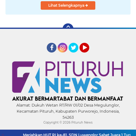
Lihat Selengkapnya
Facebook
Instagram
Twitter
YouTube
Alamat:
Dukuh Wetan RT/RW 01/02 Desa Megulunglor,
Kecamatan Pituruh, Kabupaten Purworejo, Indonesia,
54263
Copyright ©
2026 Pituruh News
Meriahkan HUT RI ke-81, SDN Luwenglor Sabet Juara 1 Turnamen Mi