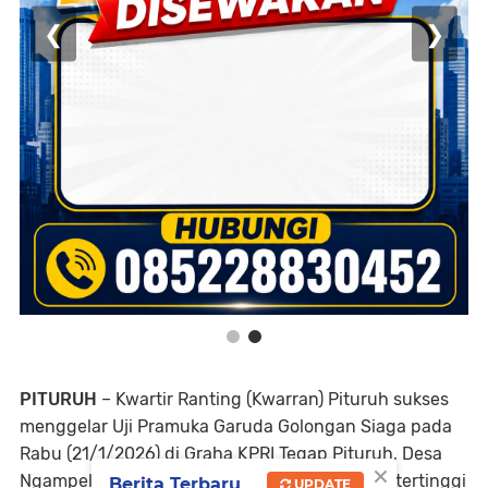
❮
❯
PITURUH
–
Kwartir Ranting (Kwarran) Pituruh
sukses
menggelar
Uji Pramuka Garuda Golongan Siaga
pada
Rabu (21/1/2026) di Graha KPRI Tegap Pituruh, Desa
×
Ngampel. Kegiatan yang menjadi pencapaian tertinggi
Berita Terbaru
UPDATE