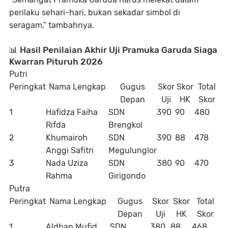
perilaku sehari-hari, bukan sekadar simbol di
seragam,” tambahnya.
📊
Hasil Penilaian Akhir Uji Pramuka Garuda Siaga
Kwarran Pituruh 2026
Putri
Peringkat
Nama Lengkap
Gugus
Skor
Skor
Total
Depan
Uji
HK
Skor
1
Hafidza Faiha
SDN
390
90
480
Rifda
Brengkol
2
Khumairoh
SDN
390
88
478
Anggi Safitri
Megulunglor
3
Nada Uziza
SDN
380
90
470
Rahma
Girigondo
Putra
Peringkat
Nama Lengkap
Gugus
Skor
Skor
Total
Depan
Uji
HK
Skor
1
Aldhan Mufid
SDN
380
88
468