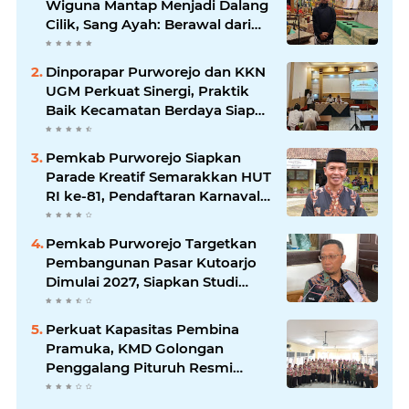
Wiguna Mantap Menjadi Dalang
Cilik, Sang Ayah: Berawal dari
Menonton Wayang di YouTube
Dinporapar Purworejo dan KKN
UGM Perkuat Sinergi, Praktik
Baik Kecamatan Berdaya Siap
Direplikasi
Pemkab Purworejo Siapkan
Parade Kreatif Semarakkan HUT
RI ke-81, Pendaftaran Karnaval
Resmi Dibuka
Pemkab Purworejo Targetkan
Pembangunan Pasar Kutoarjo
Dimulai 2027, Siapkan Studi
Kelayakan hingga DED
Perkuat Kapasitas Pembina
Pramuka, KMD Golongan
Penggalang Pituruh Resmi
Dimulai