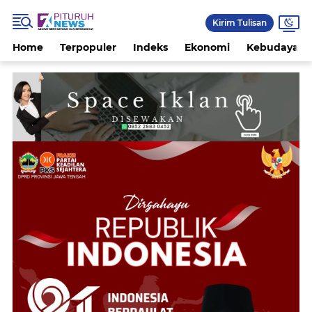
Kirim Tulisan
Home
Terpopuler
Indeks
Ekonomi
Kebudayaan