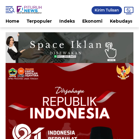
Kirim Tulisan
Home
Terpopuler
Indeks
Ekonomi
Kebudayaan