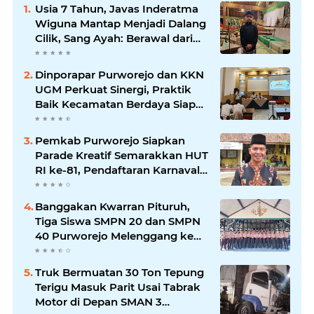
Usia 7 Tahun, Javas Inderatma
Wiguna Mantap Menjadi Dalang
Cilik, Sang Ayah: Berawal dari
Menonton Wayang di YouTube
Dinporapar Purworejo dan KKN
UGM Perkuat Sinergi, Praktik
Baik Kecamatan Berdaya Siap
Direplikasi
Pemkab Purworejo Siapkan
Parade Kreatif Semarakkan HUT
RI ke-81, Pendaftaran Karnaval
Resmi Dibuka
Banggakan Kwarran Pituruh,
Tiga Siswa SMPN 20 dan SMPN
40 Purworejo Melenggang ke
Jamnas Cibubur
Truk Bermuatan 30 Ton Tepung
Terigu Masuk Parit Usai Tabrak
Motor di Depan SMAN 3