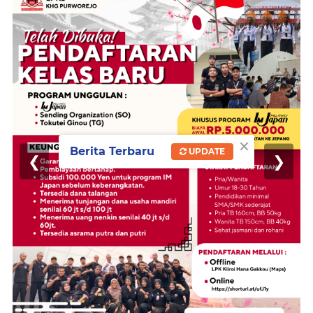
×
Berita Terbaru
UPDATE
❮
❯