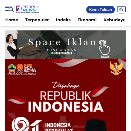
Kirim Tulisan
Home
Terpopuler
Indeks
Ekonomi
Kebudayaan