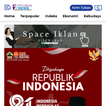
Kirim Tulisan
Home
Terpopuler
Indeks
Ekonomi
Kebudayaan