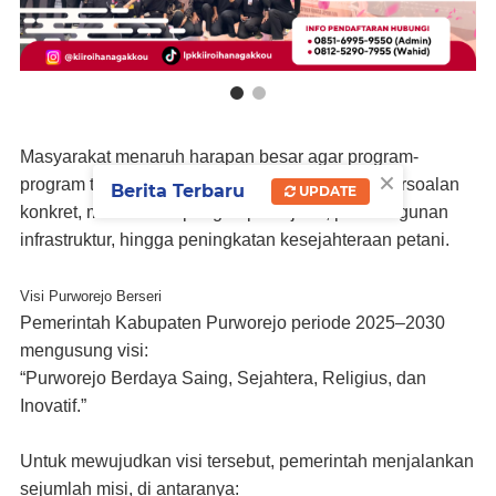
Masyarakat menaruh harapan besar agar program-
×
program tersebut mampu menjawab berbagai persoalan
Berita Terbaru
UPDATE
konkret, mulai dari lapangan pekerjaan, pembangunan
infrastruktur, hingga peningkatan kesejahteraan petani.
Visi Purworejo Berseri
Pemerintah Kabupaten Purworejo periode 2025–2030
mengusung visi:
“Purworejo Berdaya Saing, Sejahtera, Religius, dan
Inovatif.”
Untuk mewujudkan visi tersebut, pemerintah menjalankan
sejumlah misi, di antaranya: