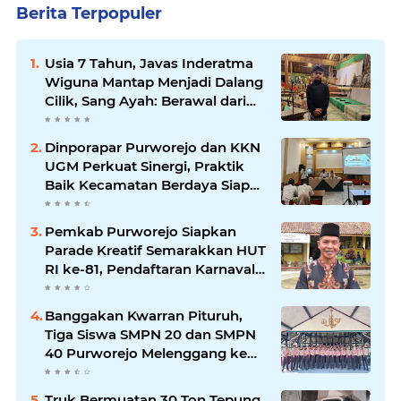
Berita Terpopuler
Usia 7 Tahun, Javas Inderatma
Wiguna Mantap Menjadi Dalang
Cilik, Sang Ayah: Berawal dari
Menonton Wayang di YouTube
Dinporapar Purworejo dan KKN
UGM Perkuat Sinergi, Praktik
Baik Kecamatan Berdaya Siap
Direplikasi
Pemkab Purworejo Siapkan
Parade Kreatif Semarakkan HUT
RI ke-81, Pendaftaran Karnaval
Resmi Dibuka
Banggakan Kwarran Pituruh,
Tiga Siswa SMPN 20 dan SMPN
40 Purworejo Melenggang ke
Jamnas Cibubur
Truk Bermuatan 30 Ton Tepung