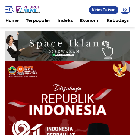
Kirim Tulisan
Home
Terpopuler
Indeks
Ekonomi
Kebudayaan