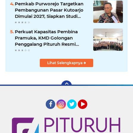
Pemkab Purworejo Targetkan
Pembangunan Pasar Kutoarjo
Dimulai 2027, Siapkan Studi
Kelayakan hingga DED
Perkuat Kapasitas Pembina
Pramuka, KMD Golongan
Penggalang Pituruh Resmi
Dimulai
Lihat Selengkapnya
Facebook
Instagram
Twitter
YouTube