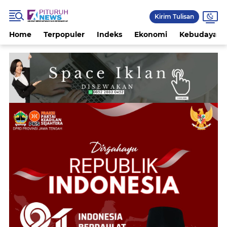
Kirim Tulisan
Home
Terpopuler
Indeks
Ekonomi
Kebudayaan