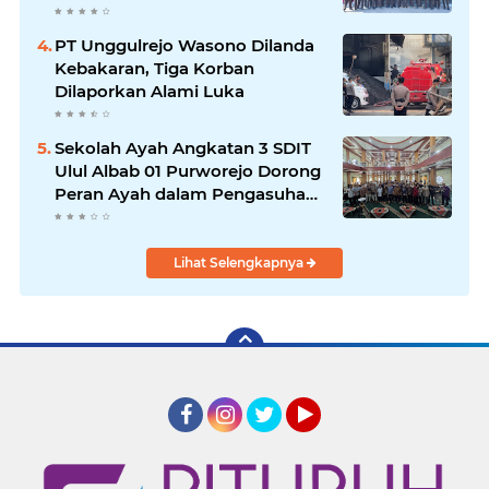
Jamnas Cibubur
PT Unggulrejo Wasono Dilanda
Kebakaran, Tiga Korban
Dilaporkan Alami Luka
Sekolah Ayah Angkatan 3 SDIT
Ulul Albab 01 Purworejo Dorong
Peran Ayah dalam Pengasuhan
Anak
Lihat Selengkapnya
Facebook
Instagram
Twitter
YouTube