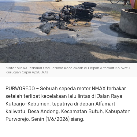
Motor NMAX Terbakar Usai Terlibat Kecelakaan di Depan Alfamart Kaliwatu,
Kerugian Capai Rp28 Juta
PURWOREJO
– Sebuah sepeda motor NMAX terbakar
setelah terlibat kecelakaan lalu lintas di Jalan Raya
Kutoarjo–Kebumen, tepatnya di depan Alfamart
Kaliwatu, Desa Andong, Kecamatan Butuh, Kabupaten
Purworejo, Senin (1/6/2026) siang.