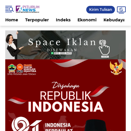
Kirim Tulisan
Home
Terpopuler
Indeks
Ekonomi
Kebudayaan