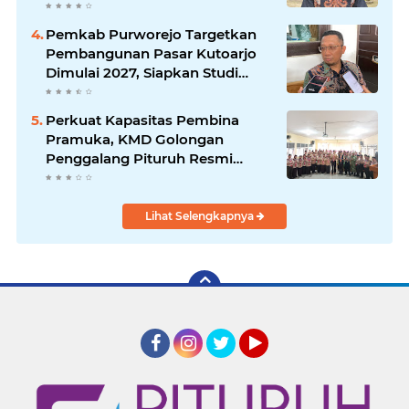
Resmi Dibuka
Pemkab Purworejo Targetkan
Pembangunan Pasar Kutoarjo
Dimulai 2027, Siapkan Studi
Kelayakan hingga DED
Perkuat Kapasitas Pembina
Pramuka, KMD Golongan
Penggalang Pituruh Resmi
Dimulai
Lihat Selengkapnya
Facebook
Instagram
Twitter
YouTube