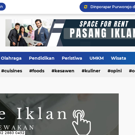
an
Olahraga
Pendidikan
Peristiwa
UMKM
Wisata
cuisines
foods
kesawen
kuliner
opini
o
m