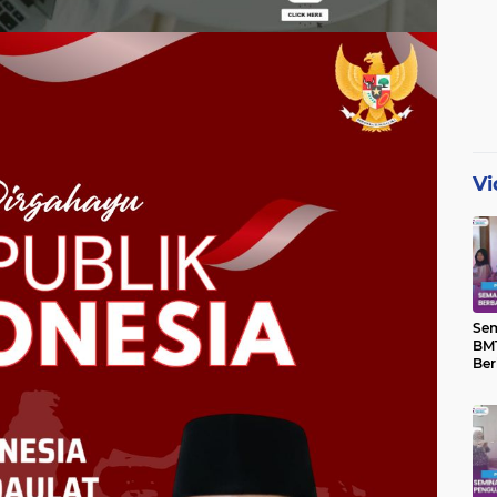
Vi
Se
BMT
Ber
Yat