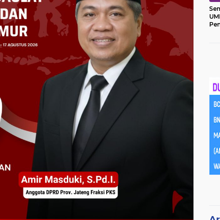
Sem
UM
Pe
Ket
Ar