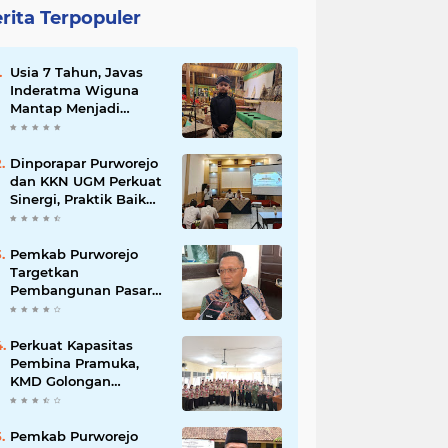
rita Terpopuler
Usia 7 Tahun, Javas
Inderatma Wiguna
Mantap Menjadi
Dalang Cilik, Sang
Ayah: Berawal dari
Menonton Wayang di
Dinporapar Purworejo
YouTube
dan KKN UGM Perkuat
Sinergi, Praktik Baik
Kecamatan Berdaya
Siap Direplikasi
Pemkab Purworejo
Targetkan
Pembangunan Pasar
Kutoarjo Dimulai 2027,
Siapkan Studi
Kelayakan hingga
Perkuat Kapasitas
DED
Pembina Pramuka,
KMD Golongan
Penggalang Pituruh
Resmi Dimulai
Pemkab Purworejo