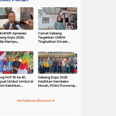
kUKMP Apresiasi
Camat Gebang
ang Expo 2026,
Targetkan UMKM
ilai Mampu
Tingkatkan Omzet
ngkrak UMKM dan
Lewat Gebang Expo
rakkan Ekonomi
2026
al
ang HUT RI ke-81,
Gebang Expo 2026
jual Umbul-Umbul di
Hadirkan Sembako
iri Keluhkan
Murah, PDAU Purworejo
inya Pembeli,
Perkuat Upaya
gerus Penjualan
Pengendalian Inflasi
ine
Daerah
Ke Halaman Ekonomi