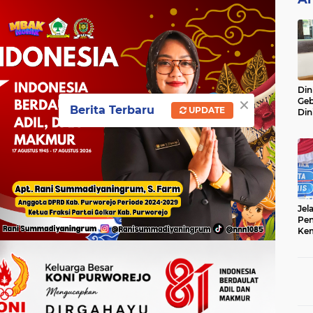
Din
×
Geb
Berita Terbaru
UPDATE
Din
Do
Ge
Lok
Jel
Pen
Kem
Sep
Ter
Onl