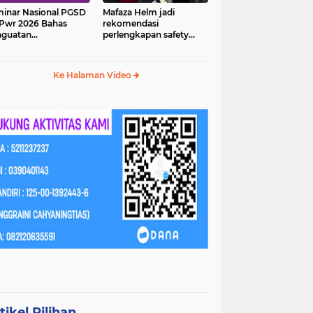
inar Nasional PGSD
Mafaza Helm jadi
Pwr 2026 Bahas
rekomendasi
nguatan
perlengkapan safety
erampilan Abad 21
wajib untuk
perjalananmu!
Ke Halaman Video
tikel Pilihan