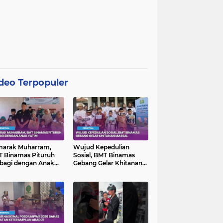
deo Terpopuler
marak Muharram,
Wujud Kepedulian
 Binamas Pituruh
Sosial, BMT Binamas
bagi dengan Anak
Gebang Gelar Khitanan
im
Massal