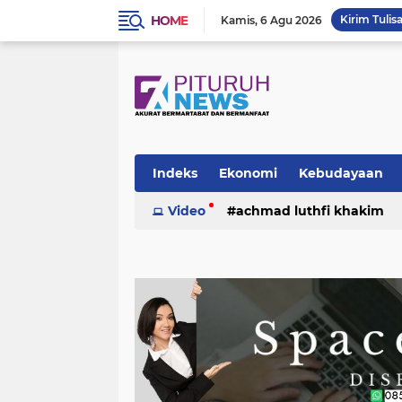
HOME
Kirim Tulis
Kamis
6 Agu 2026
Indeks
Ekonomi
Kebudayaan
Video
achmad luthfi khakim
politik
puisi
sosok
umk