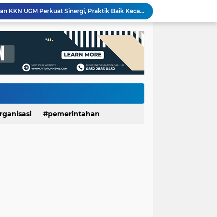
Usia 7 Tahun, Javas Inderatma Wiguna Mantap Menjadi Dalang Cilik, Sang Ayah: Berawal dari Menonton Wayang di YouTube
Suara Anak Jadi Perhatian Pemkab Purworejo, Rembugan Bocah 2026 Dorong Terwujudnya Kabupaten Layak Anak
Ribuan Warga Serbu Irigasi Silekor, Tradisi Gogoh Ikan Tetap Jadi Pesta Rakyat yang Dinanti
Momen HUT RI, Pemkab Purworejo Beri Kesempatan Wajib Pajak Lunasi Tunggakan Tanpa Denda
Berawal dari Bola Seadanya, Pemuda Asli Purworejo yang Kini Berdomisili di Kulon Progo Raih Medali Perak Kejurda III NPCI DIY 2026
DIFA MART Resmi Diluncurkan, Wadah Pemberdayaan Ekonomi Penyandang Disabilitas di Purwodadi
Sate Kambing Muda Mbak Indah, Sajikan Kelezatan Khas dengan Daging Empuk dan Bumbu Meresap
Pemerintah Daerah dan Umat Kristiani Perkuat Semangat Toleransi Melalui Pembinaan Persekutuan Doa di Pituruh
Rembugan Bocah Purworejo 2026: Suara Anak Menggema, Dorong Kebijakan yang Lebih Ramah Anak
rganisasi
pemerintahan
Dinporapar Purworejo dan KKN UGM Perkuat Sinergi, Praktik Baik Kecamatan Berdaya Siap Direplikasi