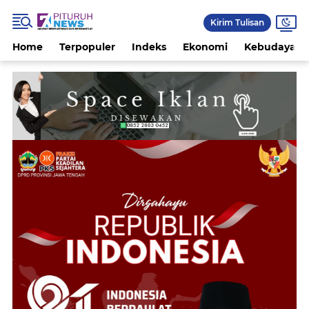
Kirim Tulisan
Home
Terpopuler
Indeks
Ekonomi
Kebudayaan