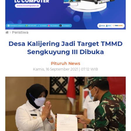
›
Peristiwa
Desa Kalijering Jadi Target TMMD
Sengkuyung III Dibuka
Pituruh News
Kamis, 16 September 2021 | 07:12 WIB