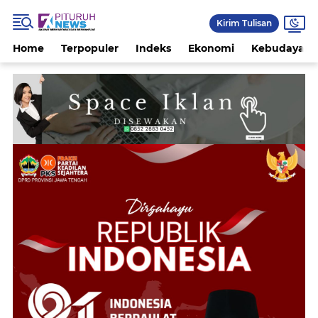
Kirim Tulisan
Home
Terpopuler
Indeks
Ekonomi
Kebudayaan