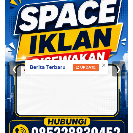
×
Berita Terbaru
❮
❯
UPDATE