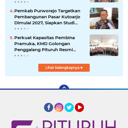
Resmi Dibuka
Pemkab Purworejo Targetkan
Pembangunan Pasar Kutoarjo
Dimulai 2027, Siapkan Studi
Kelayakan hingga DED
Perkuat Kapasitas Pembina
Pramuka, KMD Golongan
Penggalang Pituruh Resmi
Dimulai
Lihat Selengkapnya
Facebook
Instagram
Twitter
YouTube