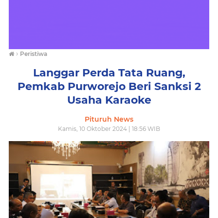
›
Peristiwa
Langgar Perda Tata Ruang,
Pemkab Purworejo Beri Sanksi 2
Usaha Karaoke
Pituruh News
Kamis, 10 Oktober 2024 | 18:56 WIB