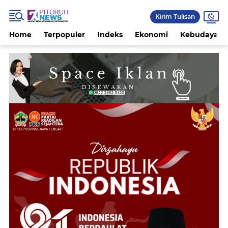
Kirim Tulisan
Home
Terpopuler
Indeks
Ekonomi
Kebudayaan