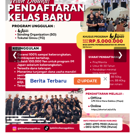
❮
❯
×
Berita Terbaru
UPDATE