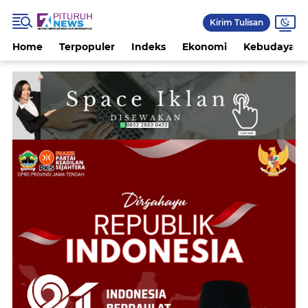
Kirim Tulisan
Home
Terpopuler
Indeks
Ekonomi
Kebudayaan