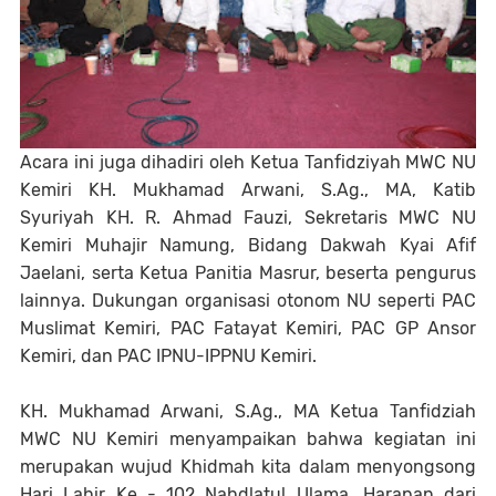
Acara ini juga dihadiri oleh Ketua Tanfidziyah MWC NU
Kemiri KH. Mukhamad Arwani, S.Ag., MA, Katib
Syuriyah KH. R. Ahmad Fauzi, Sekretaris MWC NU
Kemiri Muhajir Namung, Bidang Dakwah Kyai Afif
Jaelani, serta Ketua Panitia Masrur, beserta pengurus
lainnya. Dukungan organisasi otonom NU seperti PAC
Muslimat Kemiri, PAC Fatayat Kemiri, PAC GP Ansor
Kemiri, dan PAC IPNU-IPPNU Kemiri.
KH. Mukhamad Arwani, S.Ag., MA Ketua Tanfidziah
MWC NU Kemiri menyampaikan bahwa kegiatan ini
merupakan wujud Khidmah kita dalam menyongsong
Hari Lahir Ke - 102 Nahdlatul Ulama. Harapan dari