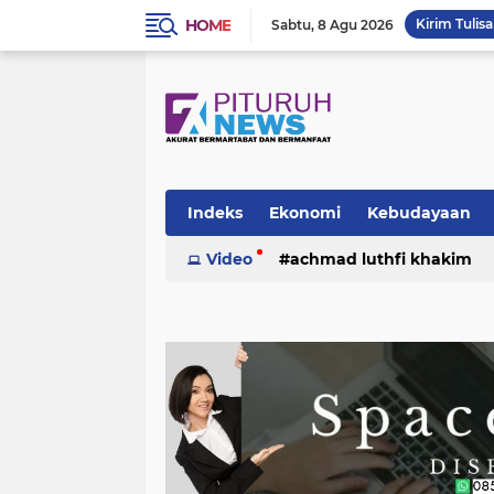
HOME
Kirim Tulis
Sabtu
8 Agu 2026
Indeks
Ekonomi
Kebudayaan
Video
achmad luthfi khakim
politik
puisi
sosok
umk