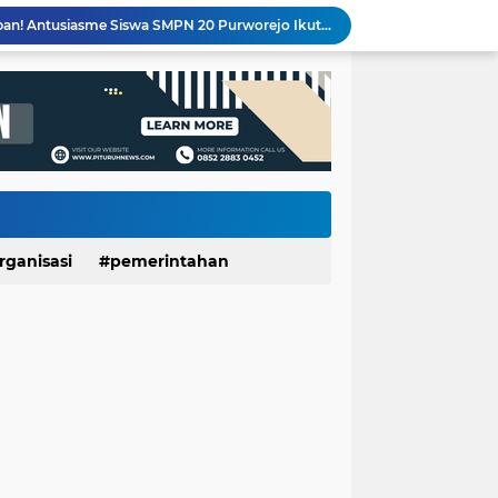
Banggakan Kwarran Pituruh, Tiga Siswa SMPN 20 dan SMPN 40 Purworejo Melenggang ke Jamnas Cibubur
PT Unggulrejo Wasono Dilanda Kebakaran, Tiga Korban Dilaporkan Alami Luka
Meriahkan HUT RI ke-81, SDN Luwenglor Sabet Juara 1 Turnamen Mini Soccer SD Se-Kecamatan Pituruh
Kemarau Picu Krisis Air Bersih, SDN Munggangsari dan Warga Kaligintung Berharap Pasokan Air Rutin
LUNGAN Yuli–Dion: Sejauh Mana Realisasinya?
Expo HUT ke-61 Yonif 412/BES Purworejo 2026 Resmi Dibuka, Pererat Sinergi TNI dan Masyarakat Lewat Beragam Hiburan
Sekolah Ayah Angkatan 3 SDIT Ulul Albab 01 Purworejo Dorong Peran Ayah dalam Pengasuhan Anak
KKN UNDIP Edukasi Warga Desa Dalangan Bangun Keluarga Harmonis dan Cegah KDRT
500 Mesin Produksi Terdampak, Kebakaran PT Unggulrejo Wasono Sebabkan Kerugian Ratusan Juta
rganisasi
pemerintahan
Seru dan Penuh Keakraban! Antusiasme Siswa SMPN 20 Purworejo Ikuti Perkemahan Penerimaan Penggalang Baru 2026