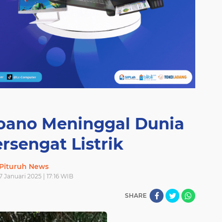
oano Meninggal Dunia
rsengat Listrik
Pituruh News
7 Januari 2025 | 17:16 WIB
SHARE