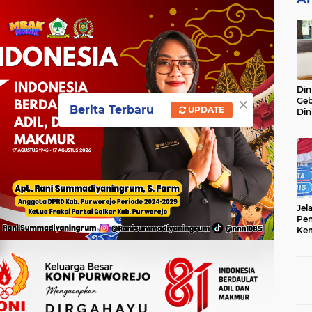
Din
×
Geb
Berita Terbaru
UPDATE
Din
Do
Ge
Lok
Jel
Pen
Kem
Sep
Ter
Onl