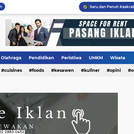
an
Flashback Program PITU
Olahraga
Pendidikan
Peristiwa
UMKM
Wisata
cuisines
foods
kesawen
kuliner
opini
o
m