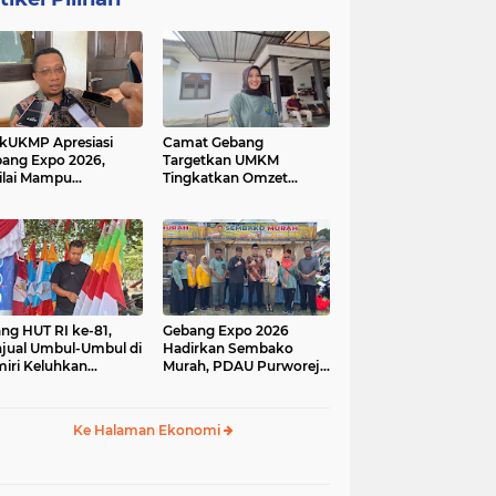
kUKMP Apresiasi
Camat Gebang
ang Expo 2026,
Targetkan UMKM
ilai Mampu
Tingkatkan Omzet
ngkrak UMKM dan
Lewat Gebang Expo
rakkan Ekonomi
2026
al
ang HUT RI ke-81,
Gebang Expo 2026
jual Umbul-Umbul di
Hadirkan Sembako
iri Keluhkan
Murah, PDAU Purworejo
inya Pembeli,
Perkuat Upaya
gerus Penjualan
Pengendalian Inflasi
ine
Daerah
Ke Halaman Ekonomi