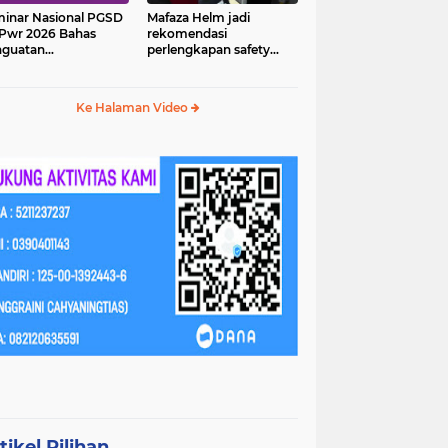
inar Nasional PGSD
Mafaza Helm jadi
Pwr 2026 Bahas
rekomendasi
nguatan
perlengkapan safety
erampilan Abad 21
wajib untuk
perjalananmu!
Ke Halaman Video
tikel Pilihan