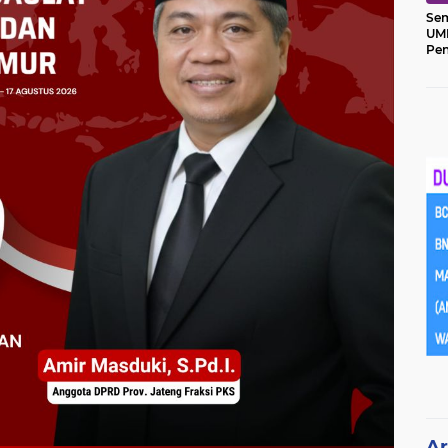
Sem
UM
Pe
Ket
Ar