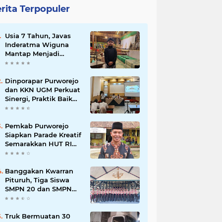
rita Terpopuler
Usia 7 Tahun, Javas
Inderatma Wiguna
Mantap Menjadi
Dalang Cilik, Sang
Ayah: Berawal dari
Menonton Wayang di
Dinporapar Purworejo
YouTube
dan KKN UGM Perkuat
Sinergi, Praktik Baik
Kecamatan Berdaya
Siap Direplikasi
Pemkab Purworejo
Siapkan Parade Kreatif
Semarakkan HUT RI
ke-81, Pendaftaran
Karnaval Resmi
Dibuka
Banggakan Kwarran
Pituruh, Tiga Siswa
SMPN 20 dan SMPN
40 Purworejo
Melenggang ke
Jamnas Cibubur
Truk Bermuatan 30