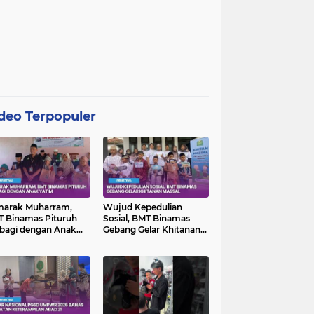
deo Terpopuler
marak Muharram,
Wujud Kepedulian
 Binamas Pituruh
Sosial, BMT Binamas
bagi dengan Anak
Gebang Gelar Khitanan
im
Massal