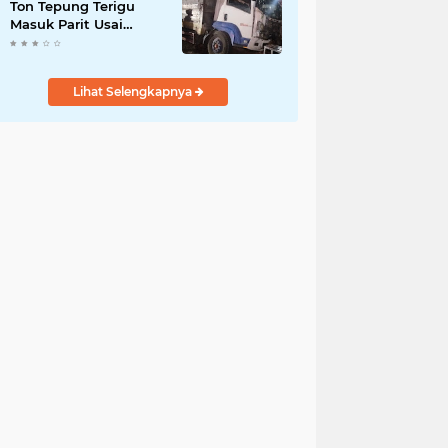
Ton Tepung Terigu
Masuk Parit Usai
Tabrak Motor di Depan
SMAN 3 Purworejo,
Satu Orang Tewas
Lihat Selengkapnya