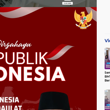
Vi
Se
BMT
Ber
Yat