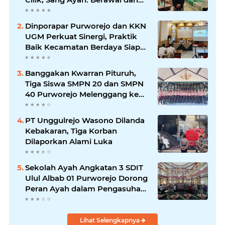
Menonton Wayang di YouTube
Dinporapar Purworejo dan KKN
UGM Perkuat Sinergi, Praktik
Baik Kecamatan Berdaya Siap
Direplikasi
Banggakan Kwarran Pituruh,
Tiga Siswa SMPN 20 dan SMPN
40 Purworejo Melenggang ke
Jamnas Cibubur
PT Unggulrejo Wasono Dilanda
Kebakaran, Tiga Korban
Dilaporkan Alami Luka
Sekolah Ayah Angkatan 3 SDIT
Ulul Albab 01 Purworejo Dorong
Peran Ayah dalam Pengasuhan
Anak
Lihat Selengkapnya