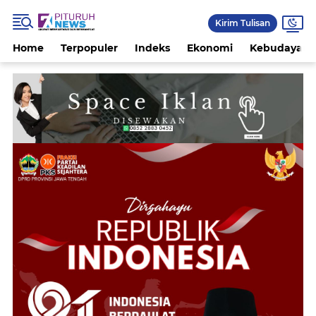
Kirim Tulisan
Home
Terpopuler
Indeks
Ekonomi
Kebudayaan