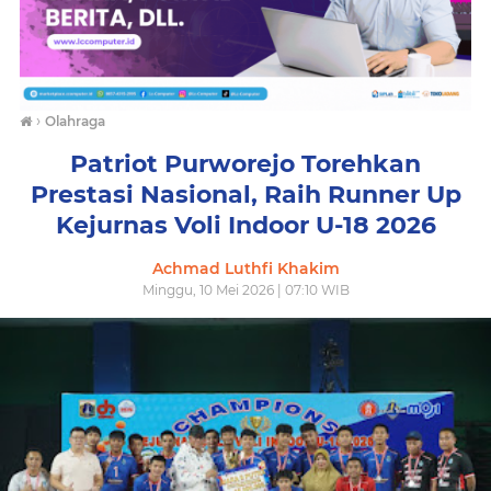
›
Olahraga
Patriot Purworejo Torehkan
Prestasi Nasional, Raih Runner Up
Kejurnas Voli Indoor U-18 2026
Achmad Luthfi Khakim
Minggu, 10 Mei 2026 | 07:10 WIB