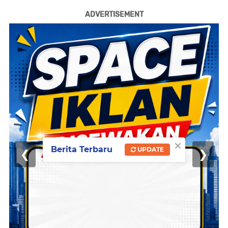
ADVERTISEMENT
×
Berita Terbaru
UPDATE
❮
❯