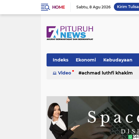
HOME
Kirim Tulis
Sabtu
8 Agu 2026
Indeks
Ekonomi
Kebudayaan
Video
achmad luthfi khakim
politik
puisi
sosok
umk