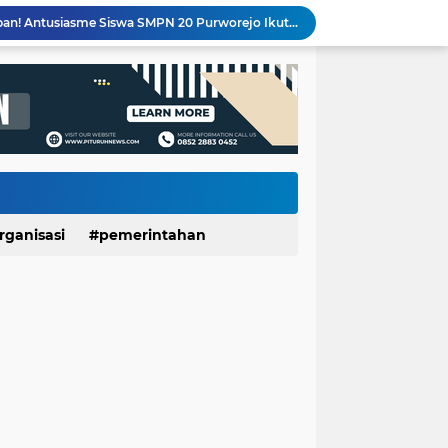
Banggakan Kwarran Pituruh, Tiga Siswa SMPN 20 dan SMPN 40 Purworejo Melenggang ke Jamnas Cibubur
PT Unggulrejo Wasono Dilanda Kebakaran, Tiga Korban Dilaporkan Alami Luka
Meriahkan HUT RI ke-81, SDN Luwenglor Sabet Juara 1 Turnamen Mini Soccer SD Se-Kecamatan Pituruh
Kemarau Picu Krisis Air Bersih, SDN Munggangsari dan Warga Kaligintung Berharap Pasokan Air Rutin
LUNGAN Yuli–Dion: Sejauh Mana Realisasinya?
Expo HUT ke-61 Yonif 412/BES Purworejo 2026 Resmi Dibuka, Pererat Sinergi TNI dan Masyarakat Lewat Beragam Hiburan
Sekolah Ayah Angkatan 3 SDIT Ulul Albab 01 Purworejo Dorong Peran Ayah dalam Pengasuhan Anak
KKN UNDIP Edukasi Warga Desa Dalangan Bangun Keluarga Harmonis dan Cegah KDRT
500 Mesin Produksi Terdampak, Kebakaran PT Unggulrejo Wasono Sebabkan Kerugian Ratusan Juta
rganisasi
pemerintahan
Seru dan Penuh Keakraban! Antusiasme Siswa SMPN 20 Purworejo Ikuti Perkemahan Penerimaan Penggalang Baru 2026