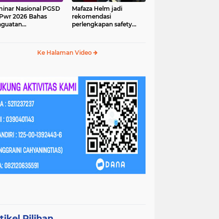
inar Nasional PGSD
Mafaza Helm jadi
Pwr 2026 Bahas
rekomendasi
nguatan
perlengkapan safety
erampilan Abad 21
wajib untuk
perjalananmu!
Ke Halaman Video
tikel Pilihan