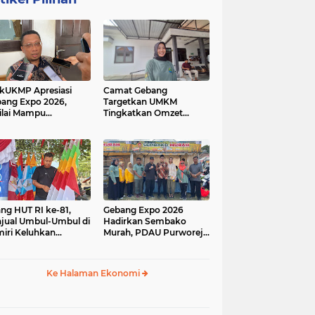
kUKMP Apresiasi
Camat Gebang
ang Expo 2026,
Targetkan UMKM
ilai Mampu
Tingkatkan Omzet
ngkrak UMKM dan
Lewat Gebang Expo
rakkan Ekonomi
2026
al
ang HUT RI ke-81,
Gebang Expo 2026
jual Umbul-Umbul di
Hadirkan Sembako
iri Keluhkan
Murah, PDAU Purworejo
inya Pembeli,
Perkuat Upaya
gerus Penjualan
Pengendalian Inflasi
ine
Daerah
Ke Halaman Ekonomi