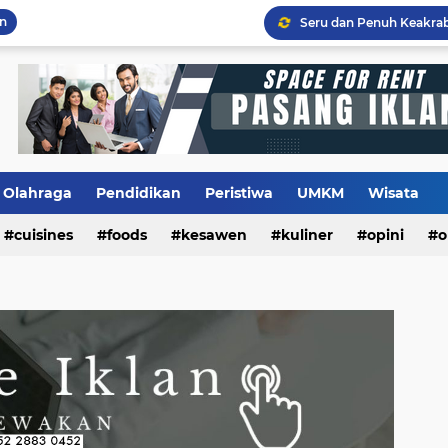
an
Flashback Program PITU
Olahraga
Pendidikan
Peristiwa
UMKM
Wisata
cuisines
foods
kesawen
kuliner
opini
o
m