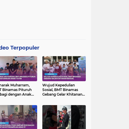
deo Terpopuler
marak Muharram,
Wujud Kepedulian
 Binamas Pituruh
Sosial, BMT Binamas
bagi dengan Anak
Gebang Gelar Khitanan
im
Massal