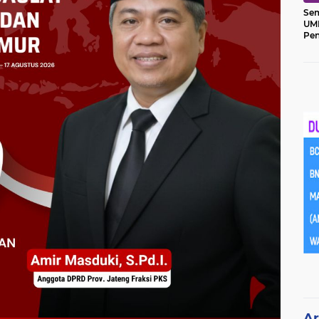
Sem
UM
Pe
Ket
Ar