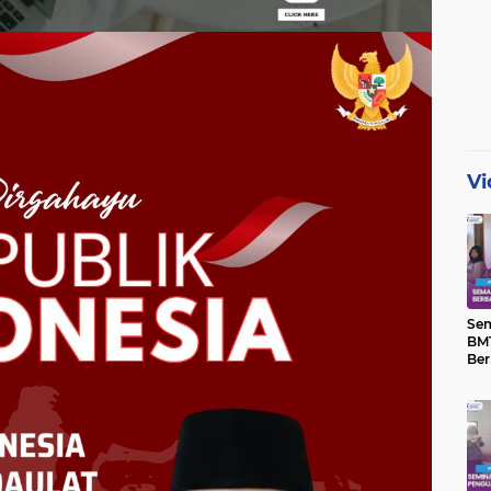
Vi
Se
BMT
Ber
Yat