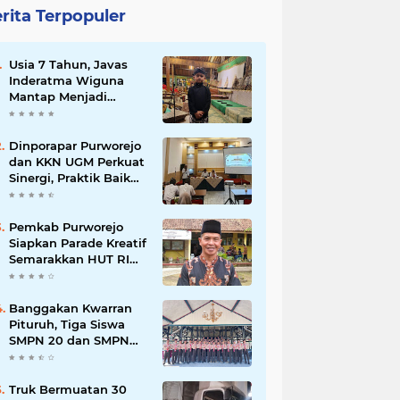
rita Terpopuler
Usia 7 Tahun, Javas
Inderatma Wiguna
Mantap Menjadi
Dalang Cilik, Sang
Ayah: Berawal dari
Menonton Wayang di
Dinporapar Purworejo
YouTube
dan KKN UGM Perkuat
Sinergi, Praktik Baik
Kecamatan Berdaya
Siap Direplikasi
Pemkab Purworejo
Siapkan Parade Kreatif
Semarakkan HUT RI
ke-81, Pendaftaran
Karnaval Resmi
Dibuka
Banggakan Kwarran
Pituruh, Tiga Siswa
SMPN 20 dan SMPN
40 Purworejo
Melenggang ke
Jamnas Cibubur
Truk Bermuatan 30