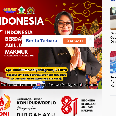
Din
×
Geb
Berita Terbaru
UPDATE
Din
Do
Ge
Lok
Jel
Pen
Kem
Sep
Ter
Onl