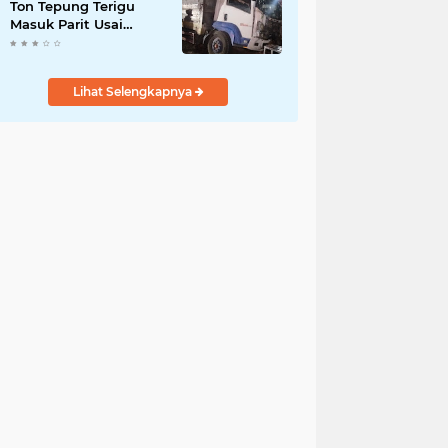
Ton Tepung Terigu
Masuk Parit Usai
Tabrak Motor di Depan
SMAN 3 Purworejo,
Satu Orang Tewas
Lihat Selengkapnya