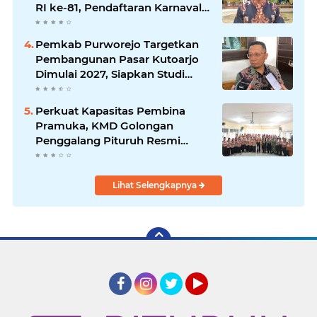
RI ke-81, Pendaftaran Karnaval
Resmi Dibuka
Pemkab Purworejo Targetkan
Pembangunan Pasar Kutoarjo
Dimulai 2027, Siapkan Studi
Kelayakan hingga DED
Perkuat Kapasitas Pembina
Pramuka, KMD Golongan
Penggalang Pituruh Resmi
Dimulai
Lihat Selengkapnya
Facebook
Instagram
Twitter
YouTube