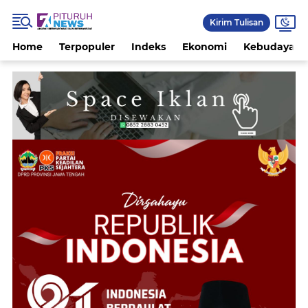
Kirim Tulisan
Home
Terpopuler
Indeks
Ekonomi
Kebudayaan