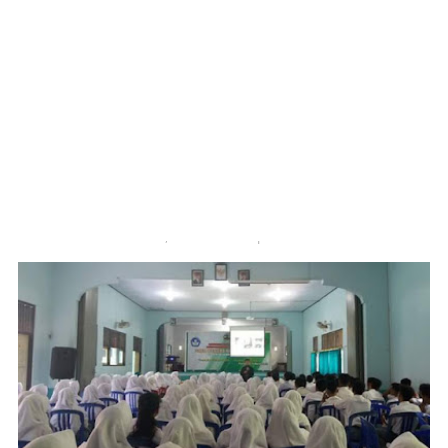
›
Pendidikan
Tripusat Pendidikan Tentukan
Keberhasilan Siswa
Achmad Luthfi Khakim
Rabu, 07 Maret 2018 | 11:18 WIB