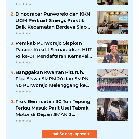
Menonton Wayang di YouTube
Dinporapar Purworejo dan KKN
UGM Perkuat Sinergi, Praktik
Baik Kecamatan Berdaya Siap
Direplikasi
Pemkab Purworejo Siapkan
Parade Kreatif Semarakkan HUT
RI ke-81, Pendaftaran Karnaval
Resmi Dibuka
Banggakan Kwarran Pituruh,
Tiga Siswa SMPN 20 dan SMPN
40 Purworejo Melenggang ke
Jamnas Cibubur
Truk Bermuatan 30 Ton Tepung
Terigu Masuk Parit Usai Tabrak
Motor di Depan SMAN 3
Purworejo, Satu Orang Tewas
Lihat Selengkapnya