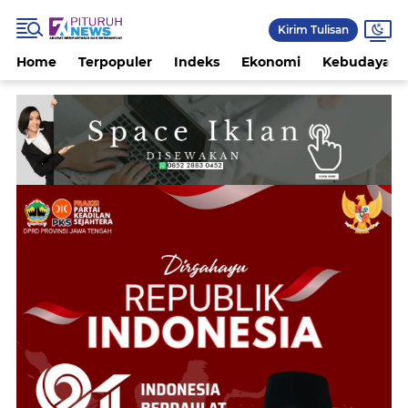
Kirim Tulisan
Home
Terpopuler
Indeks
Ekonomi
Kebudayaan