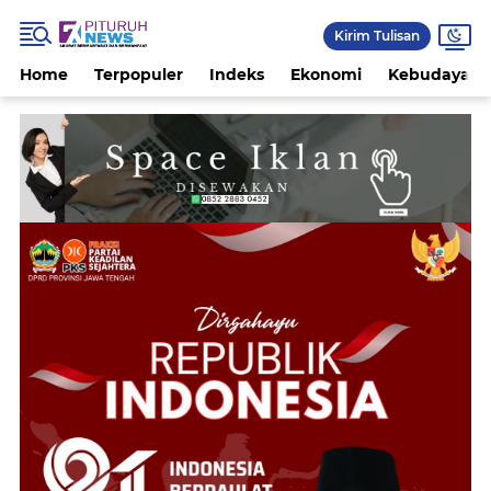
Kirim Tulisan
Home
Terpopuler
Indeks
Ekonomi
Kebudayaan