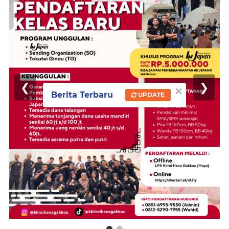
❮
❯
×
Berita Terbaru
UPDATE