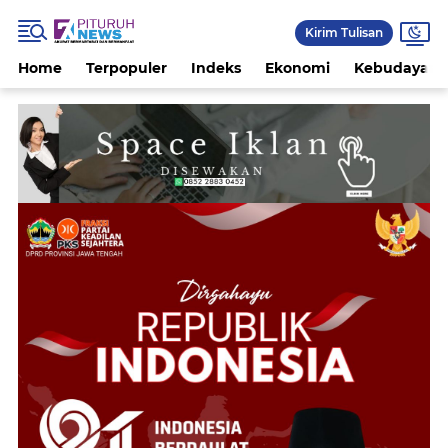
Kirim Tulisan
Home
Terpopuler
Indeks
Ekonomi
Kebudayaan