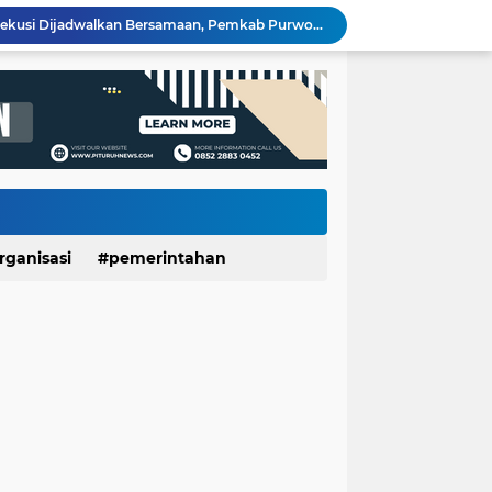
Sidang Gugatan dan Eksekusi Dijadwalkan Bersamaan, Pemkab Purworejo Minta PN Tunda Eksekusi Ponpes Minhajut Tholibin
Sate Kambing Muda Mbak Indah, Sajikan Kelezatan Khas dengan Daging Empuk dan Bumbu Meresap
Pemerintah Daerah dan Umat Kristiani Perkuat Semangat Toleransi Melalui Pembinaan Persekutuan Doa di Pituruh
Rembugan Bocah Purworejo 2026: Suara Anak Menggema, Dorong Kebijakan yang Lebih Ramah Anak
Dinporapar Purworejo dan KKN UGM Perkuat Sinergi, Praktik Baik Kecamatan Berdaya Siap Direplikasi
Usia 7 Tahun, Javas Inderatma Wiguna Mantap Menjadi Dalang Cilik, Sang Ayah: Berawal dari Menonton Wayang di YouTube
LUNGAN Yuli–Dion: Sejauh Mana Realisasinya?
Expo HUT ke-61 Yonif 412/BES Purworejo 2026 Resmi Dibuka, Pererat Sinergi TNI dan Masyarakat Lewat Beragam Hiburan
Wartawan Senior Purworejo Bambang Yoso Tutup Usia, Kepergiannya Tinggalkan Duka Mendalam
Layanan Cathlab Resmi Beroperasi di RSUD dr Tjitrowardojo, Pasien Jantung Purworejo Kini Tak Perlu Jauh Berobat
rganisasi
pemerintahan