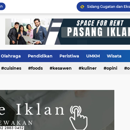
an
Flashback Program PITU
Olahraga
Pendidikan
Peristiwa
UMKM
Wisata
cuisines
foods
kesawen
kuliner
opini
o
m