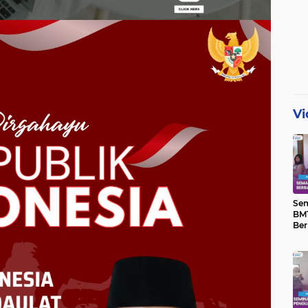
Vi
Se
BMT
Ber
Yat