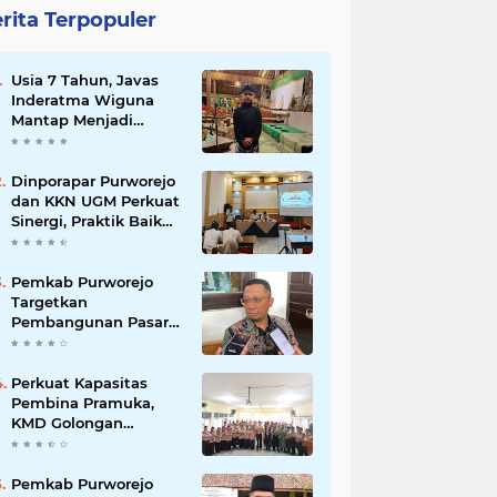
rita Terpopuler
Usia 7 Tahun, Javas
Inderatma Wiguna
Mantap Menjadi
Dalang Cilik, Sang
Ayah: Berawal dari
Menonton Wayang di
Dinporapar Purworejo
YouTube
dan KKN UGM Perkuat
Sinergi, Praktik Baik
Kecamatan Berdaya
Siap Direplikasi
Pemkab Purworejo
Targetkan
Pembangunan Pasar
Kutoarjo Dimulai 2027,
Siapkan Studi
Kelayakan hingga
Perkuat Kapasitas
DED
Pembina Pramuka,
KMD Golongan
Penggalang Pituruh
Resmi Dimulai
Pemkab Purworejo