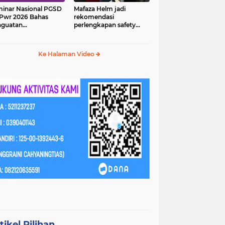
inar Nasional PGSD
Mafaza Helm jadi
Pwr 2026 Bahas
rekomendasi
nguatan
perlengkapan safety
erampilan Abad 21
wajib untuk
perjalananmu!
Ke Halaman Video
tikel Pilihan