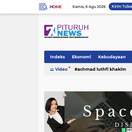
HOME
Kirim Tulis
Kamis
6 Agu 2026
Indeks
Ekonomi
Kebudayaan
Video
achmad luthfi khakim
politik
puisi
sosok
umk