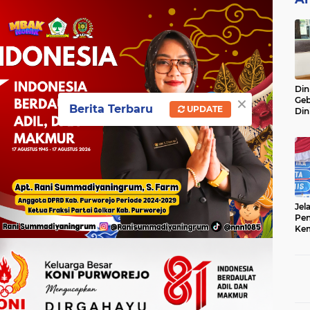
Din
×
Geb
Berita Terbaru
UPDATE
Din
Do
Ge
Lok
Jel
Pen
Kem
Sep
Ter
Onl