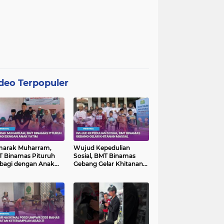
deo Terpopuler
marak Muharram,
Wujud Kepedulian
 Binamas Pituruh
Sosial, BMT Binamas
bagi dengan Anak
Gebang Gelar Khitanan
im
Massal