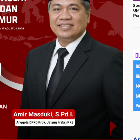
Sem
UM
Pe
Ket
Ar