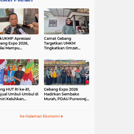
kUKMP Apresiasi
Camat Gebang
ang Expo 2026,
Targetkan UMKM
ilai Mampu
Tingkatkan Omzet
ngkrak UMKM dan
Lewat Gebang Expo
rakkan Ekonomi
2026
al
ang HUT RI ke-81,
Gebang Expo 2026
jual Umbul-Umbul di
Hadirkan Sembako
iri Keluhkan
Murah, PDAU Purworejo
inya Pembeli,
Perkuat Upaya
gerus Penjualan
Pengendalian Inflasi
ine
Daerah
Ke Halaman Ekonomi